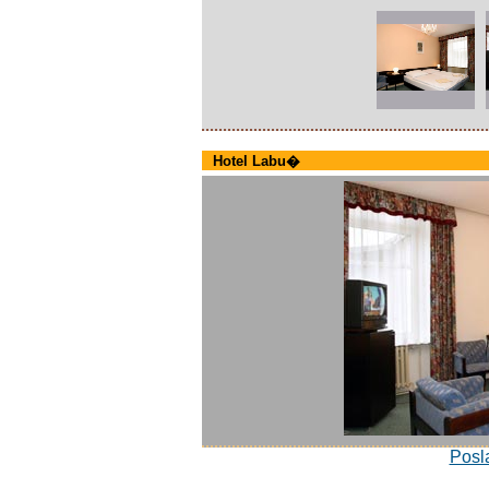
Hotel Labu�
Posla