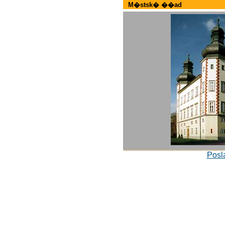
M�stsk� ��ad
Posla