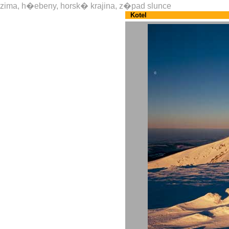
zima, h�ebeny, horsk� krajina, z�pad slunce
Kotel