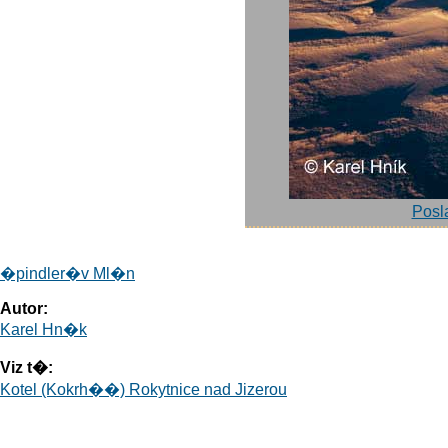
Posla
�pindler�v Ml�n
Autor:
Karel Hn�k
Viz t�:
Kotel (Kokrh��) Rokytnice nad Jizerou