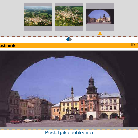
ID: 
ostinn�
Poslat jako pohlednici