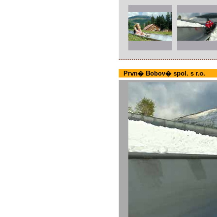
Prvn� Bobov� spol. s r.o.