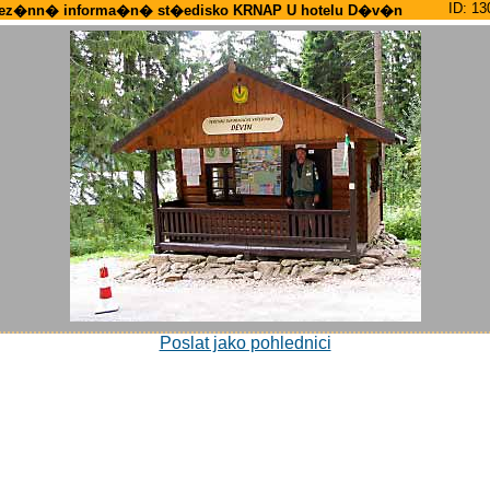
ID: 13
ez�nn� informa�n� st�edisko KRNAP U hotelu D�v�n
Poslat jako pohlednici