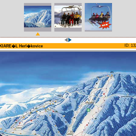
ID: 13
KIARE�L Herl�kovice