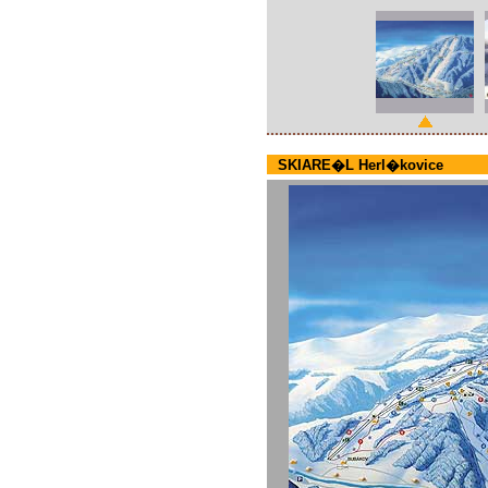
SKIARE�L Herl�kovice