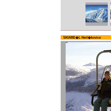
SKIARE�L Herl�kovice