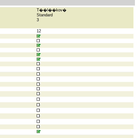
T��l��kov�
Standard
3
12