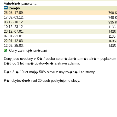
Virtu�ln� panorama
Cen�k
25.03.-17.09.
790 
17.09.-03.12.
740 
03.12.-10.12.
935 
10.12.-23.12.
1135
23.12.-07.01.
1435
07.01.-21.01.
1135
22.01.-12.03.
1635
12.03.-25.03.
1435
Ceny zahrnuj� sn�dani
Ceny jsou uvedeny v K� / osoba se sn�dan� a m�stsk�m poplatkem 
D�ti do 3 let maj� ubytov�n� a stravu zdarma.
D�ti 3 � 10 let maj� 50% slevu z ubytov�n� i ze stravy.
P�i ubytov�n� nad 20 osob poskytujeme slevy.