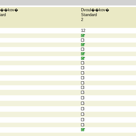
ul��kov�
Dvoul��kov�
ard
Standard
2
12