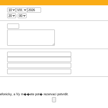
:
onicky, a Vy m��ete pot� rezervaci potvrdit.