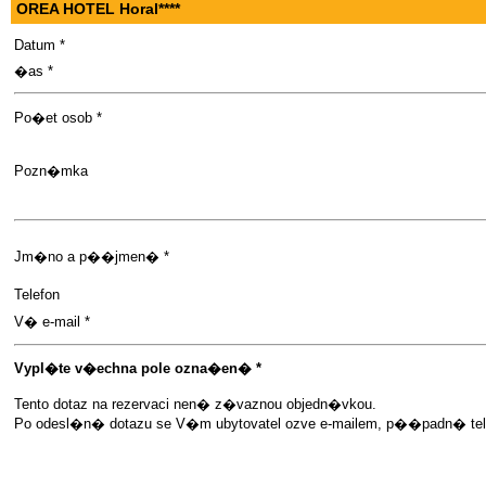
OREA HOTEL Horal****
Datum *
�as *
Po�et osob *
Pozn�mka
Jm�no a p��jmen� *
Telefon
V� e-mail *
Vypl�te v�echna pole ozna�en� *
Tento dotaz na rezervaci nen� z�vaznou objedn�vkou.
Po odesl�n� dotazu se V�m ubytovatel ozve e-mailem, p��padn� telef