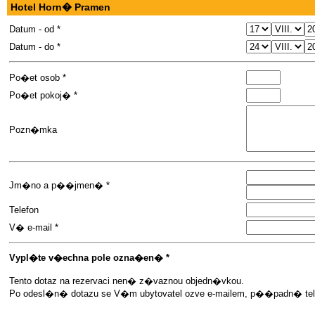
Hotel Horn� Pramen
Datum - od *
Datum - do *
Po�et osob *
Po�et pokoj� *
Pozn�mka
Jm�no a p��jmen� *
Telefon
V� e-mail *
Vypl�te v�echna pole ozna�en� *
Tento dotaz na rezervaci nen� z�vaznou objedn�vkou.
Po odesl�n� dotazu se V�m ubytovatel ozve e-mailem, p��padn� telef