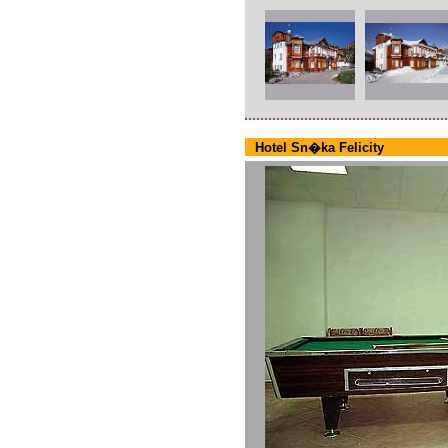
Hotel Sn�ka Felicity