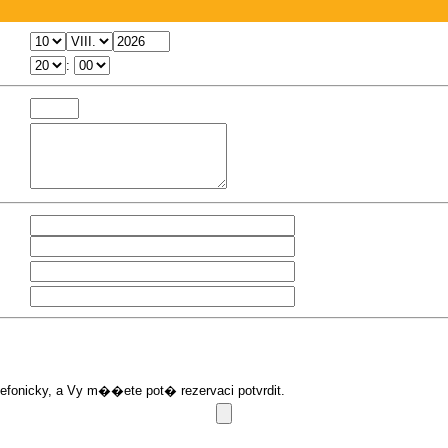
:
onicky, a Vy m��ete pot� rezervaci potvrdit.