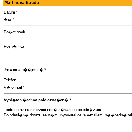
Martinova Bouda
Datum *
�as *
Po�et osob *
Pozn�mka
Jm�no a p��jmen� *
Telefon
V� e-mail *
Vypl�te v�echna pole ozna�en� *
Tento dotaz na rezervaci nen� z�vaznou objedn�vkou.
Po odesl�n� dotazu se V�m ubytovatel ozve e-mailem, p��padn� telef