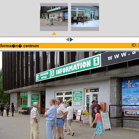
ID: 
nforma�n� centrum