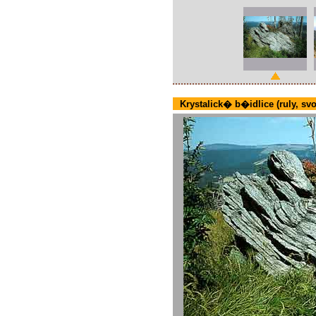
Krystalick� b�idlice (ruly, svory