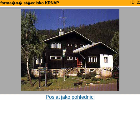
ID: 2
nforma�n� st�edisko KRNAP
Poslat jako pohlednici