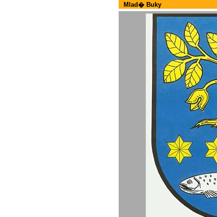
Mlad� Buky