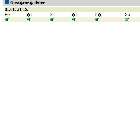
Otev�rac� doba:
01.01.-31.12.
Po
St
So
�t
�t
P�