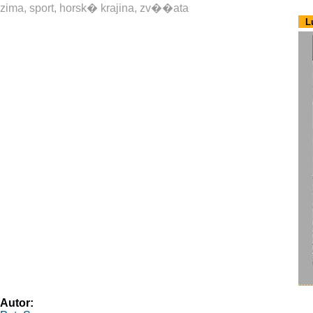
zima, sport, horsk� krajina, zv��ata
L
Autor: