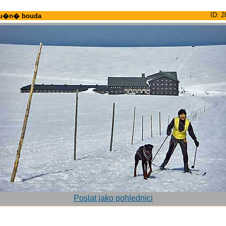
ID: 2
u�n� bouda
Poslat jako pohlednici