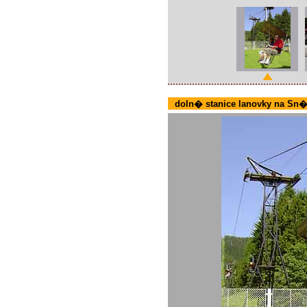
doln� stanice lanovky na Sn