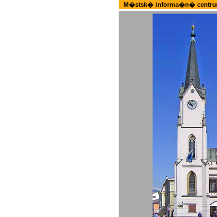
M�stsk� informa�n� centr