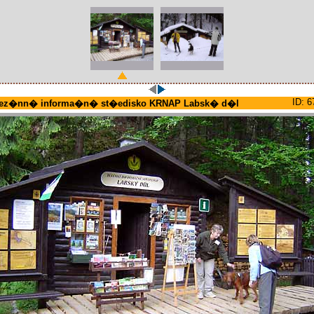
ID: 6
ez�nn� informa�n� st�edisko KRNAP Labsk� d�l