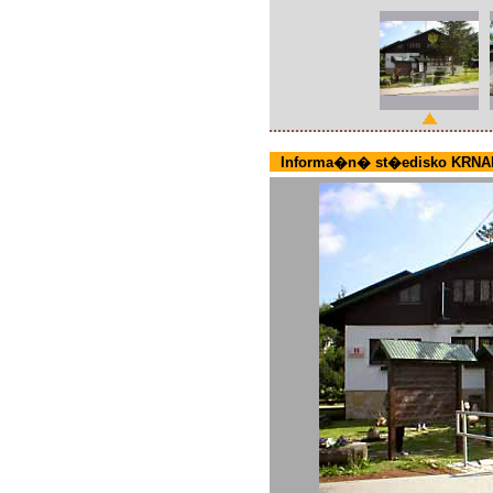
Informa�n� st�edisko KRNA