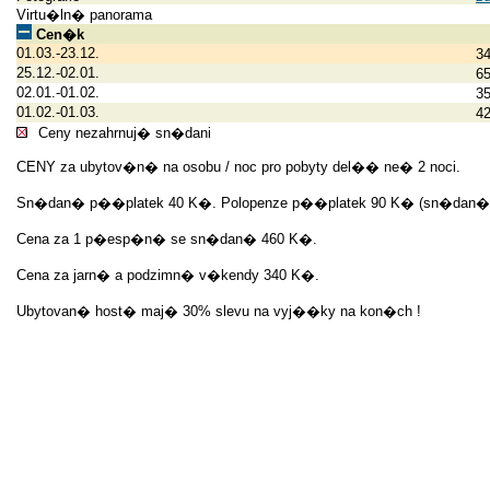
Virtu�ln� panorama
Cen�k
01.03.-23.12.
3
25.12.-02.01.
6
02.01.-01.02.
3
01.02.-01.03.
4
Ceny nezahrnuj� sn�dani
CENY za ubytov�n� na osobu / noc pro pobyty del�� ne� 2 noci.
Sn�dan� p��platek 40 K�. Polopenze p��platek 90 K� (sn�dan�
Cena za 1 p�esp�n� se sn�dan� 460 K�.
Cena za jarn� a podzimn� v�kendy 340 K�.
Ubytovan� host� maj� 30% slevu na vyj��ky na kon�ch !