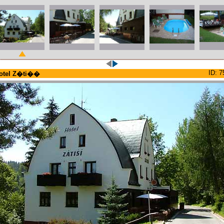
ID: 7
otel Z�ti��