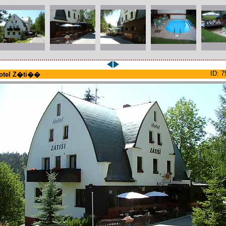
ID: 7
otel Z�ti��