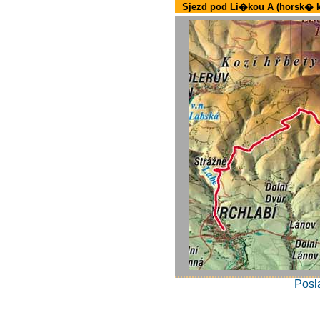
Sjezd pod Li�kou A (horsk� k
Posla