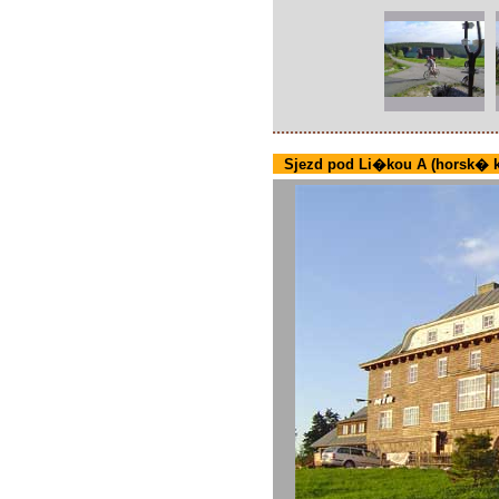
Sjezd pod Li�kou A (horsk� k