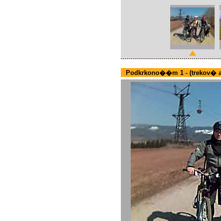
Podkrkono��m 1 - (trekov� a