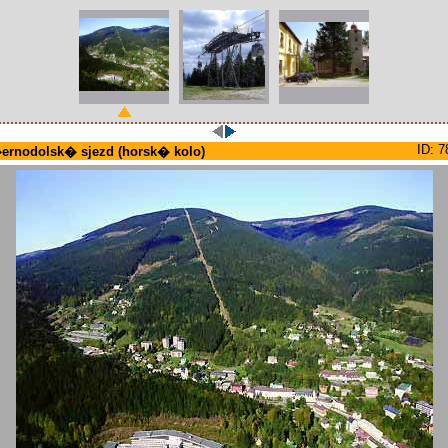
ID: 7
ernodolsk� sjezd (horsk� kolo)