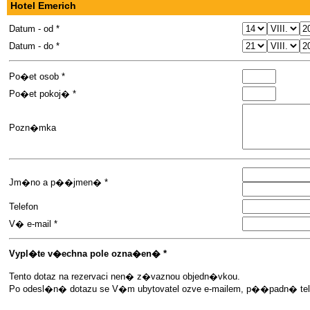
Hotel Emerich
Datum - od *
Datum - do *
Po�et osob *
Po�et pokoj� *
Pozn�mka
Jm�no a p��jmen� *
Telefon
V� e-mail *
Vypl�te v�echna pole ozna�en� *
Tento dotaz na rezervaci nen� z�vaznou objedn�vkou.
Po odesl�n� dotazu se V�m ubytovatel ozve e-mailem, p��padn� telef