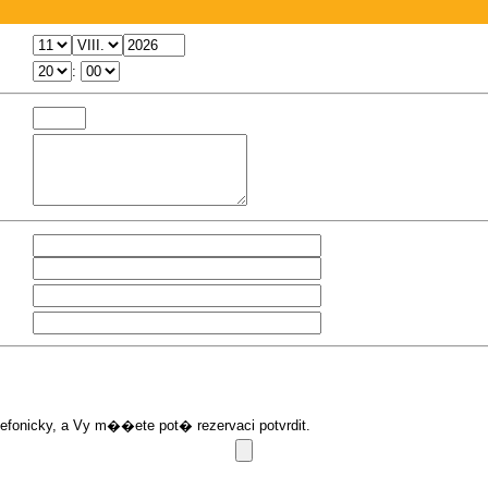
:
onicky, a Vy m��ete pot� rezervaci potvrdit.