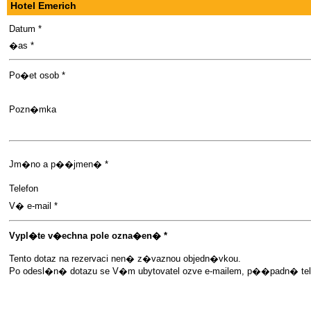
Hotel Emerich
Datum *
�as *
Po�et osob *
Pozn�mka
Jm�no a p��jmen� *
Telefon
V� e-mail *
Vypl�te v�echna pole ozna�en� *
Tento dotaz na rezervaci nen� z�vaznou objedn�vkou.
Po odesl�n� dotazu se V�m ubytovatel ozve e-mailem, p��padn� telef