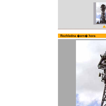
Rozhledna �ern� hora