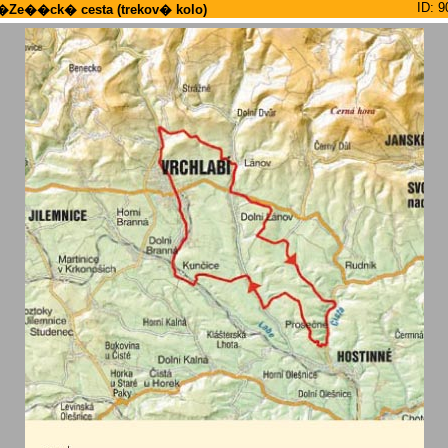
ID: 9
�Ze��ck� cesta (trekov� kolo)