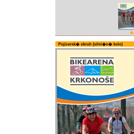
Pojizersk� okruh (silni�n� kolo)