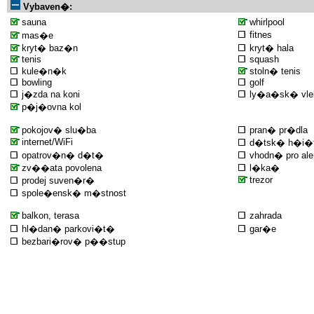
Vybaven�:
sauna
whirlpool
fitnes
mas�e
kryt� baz�n
kryt� hala
tenis
squash
kule�n�k
stoln� tenis
bowling
golf
j�zda na koni
ly�a�sk� vle
p�j�ovna kol
pokojov� slu�ba
pran� pr�dla
internet/WiFi
d�tsk� h�i�
opatrov�n� d�t�
vhodn� pro ale
zv��ata povolena
l�ka�
trezor
prodej suven�r�
spole�ensk� m�stnost
balkon, terasa
zahrada
hl�dan� parkovi�t�
gar�e
bezbari�rov� p��stup