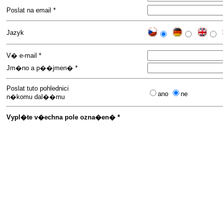
Poslat na email *
Jazyk
V� e-mail *
Jm�no a p��jmen� *
Poslat tuto pohlednici
ano
ne
n�komu dal��mu
Vypl�te v�echna pole ozna�en� *