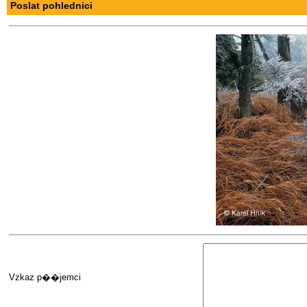
Poslat pohlednici
Vzkaz p��jemci