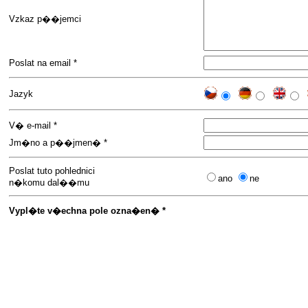
Vzkaz p��jemci
Poslat na email *
Jazyk
V� e-mail *
Jm�no a p��jmen� *
Poslat tuto pohlednici
ano
ne
n�komu dal��mu
Vypl�te v�echna pole ozna�en� *