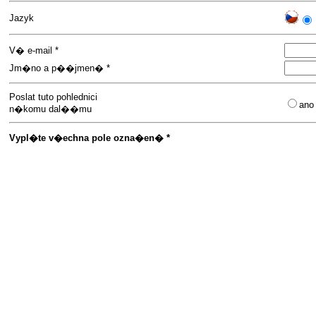
Jazyk
V� e-mail *
Jm�no a p��jmen� *
Poslat tuto pohlednici
an
n�komu dal��mu
Vypl�te v�echna pole ozna�en� *