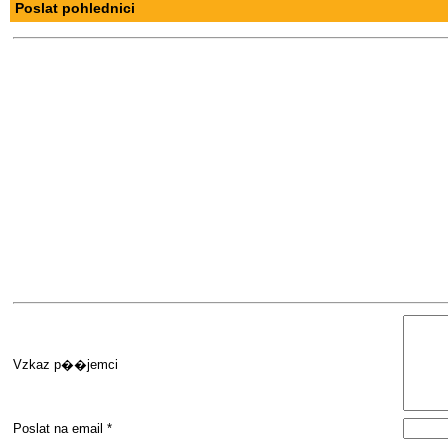
Poslat pohlednici
Vzkaz p��jemci
Poslat na email *