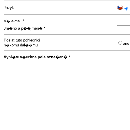
Jazyk
V� e-mail *
Jm�no a p��jmen� *
Poslat tuto pohlednici
an
n�komu dal��mu
Vypl�te v�echna pole ozna�en� *