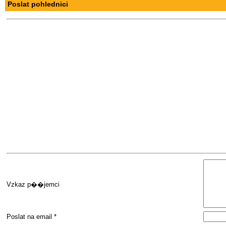
Poslat pohlednici
Vzkaz p��jemci
Poslat na email *