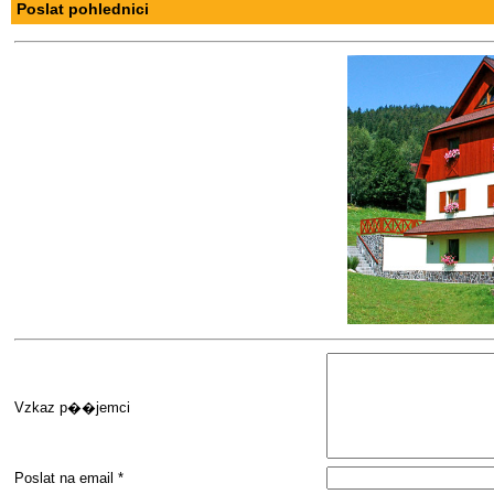
Poslat pohlednici
Vzkaz p��jemci
Poslat na email *