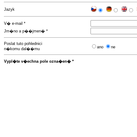
Jazyk
V� e-mail *
Jm�no a p��jmen� *
Poslat tuto pohlednici
ano
ne
n�komu dal��mu
Vypl�te v�echna pole ozna�en� *