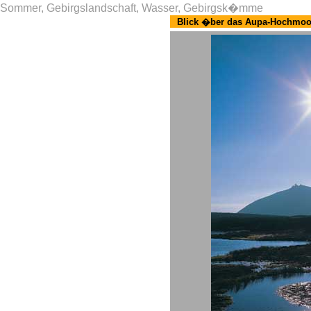
Sommer, Gebirgslandschaft, Wasser, Gebirgsk�mme
Blick �ber das Aupa-Hochmoo