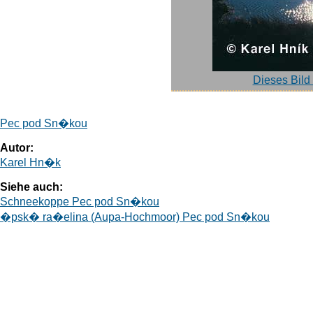
Dieses Bild
Pec pod Sn�kou
Autor:
Karel Hn�k
Siehe auch:
Schneekoppe Pec pod Sn�kou
�psk� ra�elina (Aupa-Hochmoor) Pec pod Sn�kou