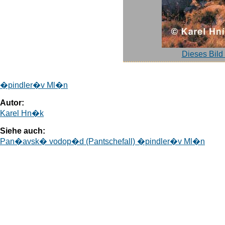
Dieses Bild
�pindler�v Ml�n
Autor:
Karel Hn�k
Siehe auch:
Pan�avsk� vodop�d (Pantschefall) �pindler�v Ml�n