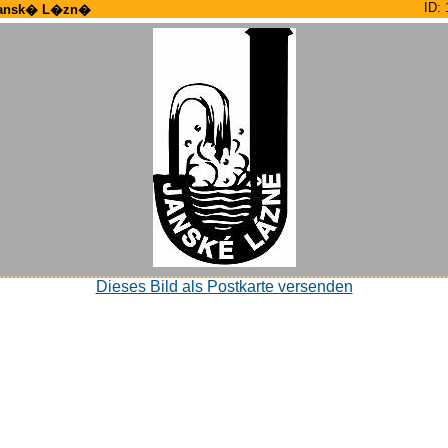
ID: 
ansk� L�zn�
Dieses Bild als Postkarte versenden