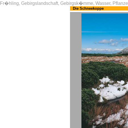
Fr�hling, Gebirgslandschaft, Gebirgsk�mme, Wasser, Pflanz
Die Schneekoppe