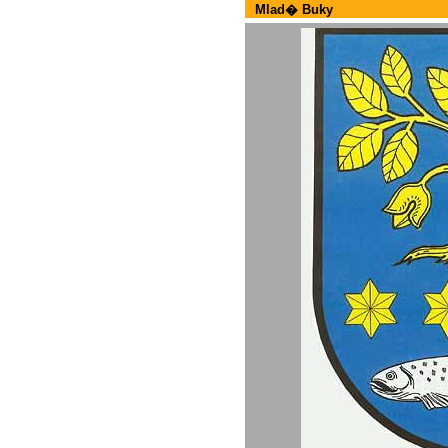
Mlad� Buky