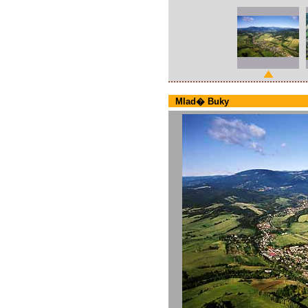
Mlad� Buky