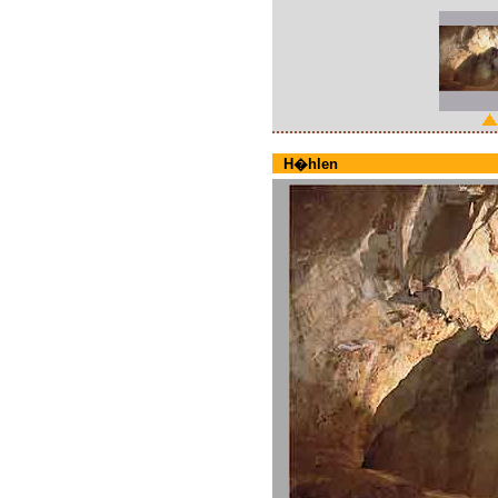
H�hlen