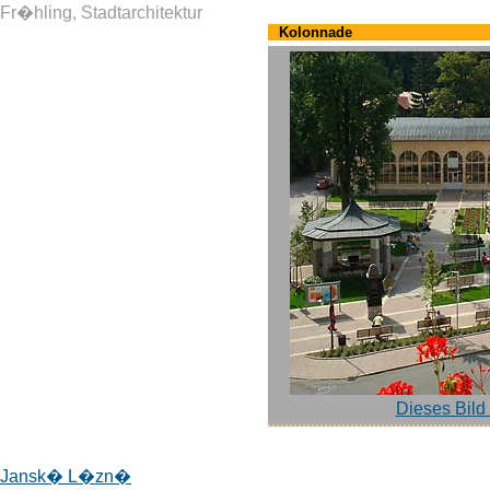
Fr�hling, Stadtarchitektur
Kolonnade
Dieses Bild
Jansk� L�zn�