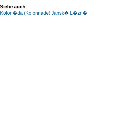
Siehe auch:
Kolon�da (Kolonnade) Jansk� L�zn�